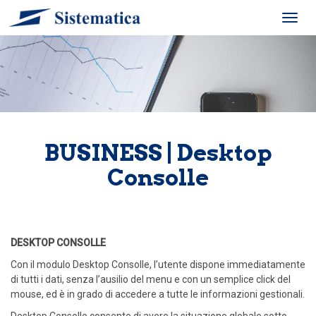
Toggl
navig
BUSINESS | Desktop
Consolle
DESKTOP CONSOLLE
Con il modulo Desktop Consolle, l’utente dispone immediatamente
di tutti i dati, senza l’ausilio del menu e con un semplice click del
mouse, ed è in grado di accedere a tutte le informazioni gestionali.
Desktop Consolle consente di avere la situazione globale sotto